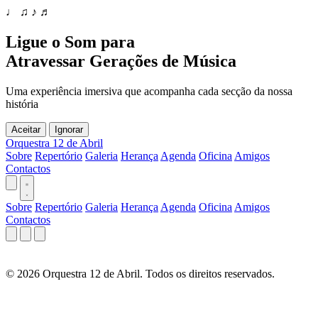
♩
♫
♪
♬
Ligue o Som para
Atravessar Gerações de Música
Uma experiência imersiva que acompanha cada secção da nossa
história
Aceitar
Ignorar
Orquestra 12 de Abril
Sobre
Repertório
Galeria
Herança
Agenda
Oficina
Amigos
Contactos
Sobre
Repertório
Galeria
Herança
Agenda
Oficina
Amigos
Contactos
©
2026
Orquestra 12 de Abril. Todos os direitos reservados.